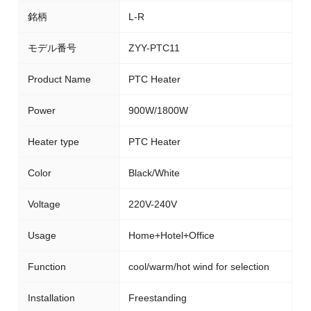
銘柄
L-R
モデル番号
ZYY-PTC11
Product Name
PTC Heater
Power
900W/1800W
Heater type
PTC Heater
Color
Black/White
Voltage
220V-240V
Usage
Home+Hotel+Office
Function
cool/warm/hot wind for selection
Installation
Freestanding