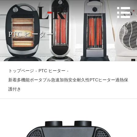

PTC ヒーター
トップページ
-
PTC ヒーター
-
新着多機能ポータブル急速加熱安全耐久性PTCヒーター過熱保
護付き