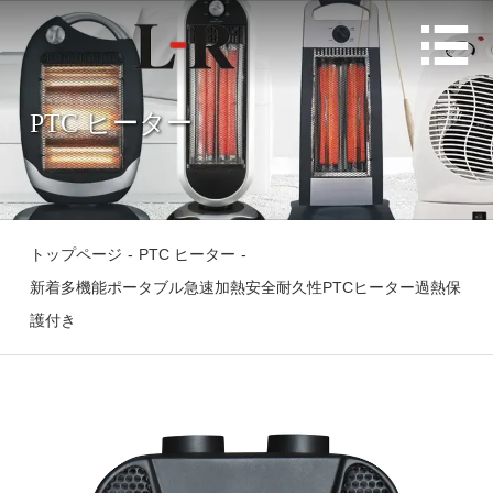

PTC ヒーター
トップページ
-
PTC ヒーター
-
新着多機能ポータブル急速加熱安全耐久性PTCヒーター過熱保
護付き