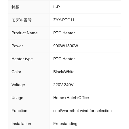
銘柄
L-R
モデル番号
ZYY-PTC11
Product Name
PTC Heater
Power
900W/1800W
Heater type
PTC Heater
Color
Black/White
Voltage
220V-240V
Usage
Home+Hotel+Office
Function
cool/warm/hot wind for selection
Installation
Freestanding