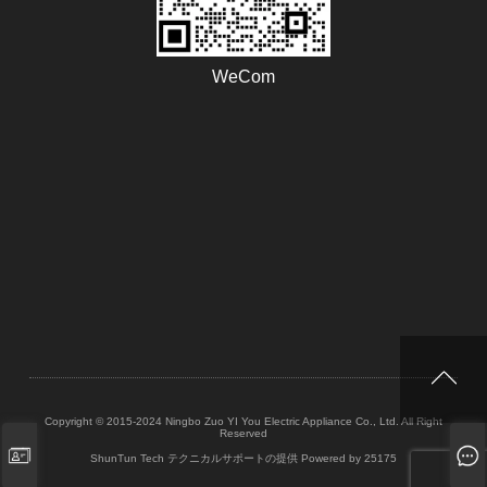
WeCom
Copyright © 2015-2024 Ningbo Zuo YI You Electric Appliance Co., Ltd. All Right
Reserved
ShunTun Tech テクニカルサポートの提供
Powered by 25175