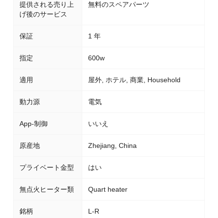
提供される売り上
無料のスペアパーツ
げ後のサービス
保証
1 年
指定
600w
適用
屋外, ホテル, 商業, Household
動力源
電気
App-制御
いいえ
原産地
Zhejiang, China
プライベート金型
はい
無点火ヒーター類
Quart heater
銘柄
L-R