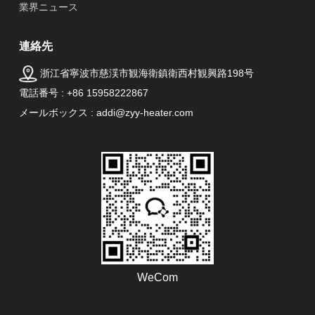
業界ニュース
連絡先
浙江省寧波市慈渓市観海衛鎮衛西村観興路198号
電話番号 : +86 15958222867
メールボックス : addi@zyy-heater.com
WeCom