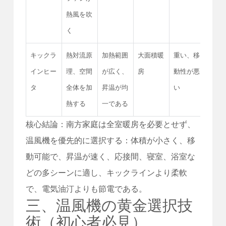
熱風を吹
く
キックラ
熱対流原
加熱範囲
大面積暖
重い、移
非常
インヒー
理、空間
が広く、
房
動性が悪
い
タ
全体を加
昇温が均
い
熱する
一である
核心結論：南方家庭は全室暖房を必要とせず、
温風機を優先的に選択する：体積が小さく、移
動可能で、昇温が速く、応接間、寝室、浴室な
どの多シーンに適し、キックラインより柔軟
で、電気油汀よりも節電である。
三、温風機の黄金選択技
術（初心者必見）