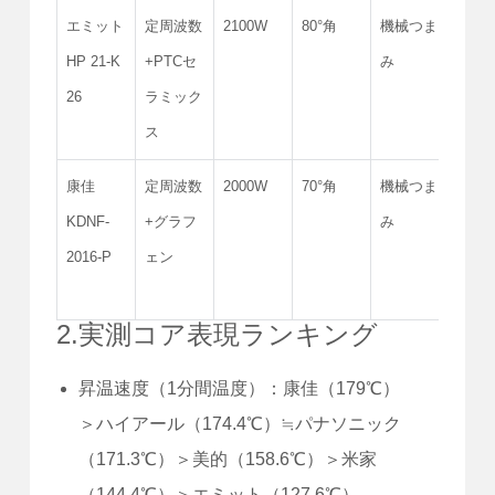
エミット
定周波数
2100W
80°角
機械つま
サポ
HP 21-K
+PTCセ
み
され
26
ラミック
ん
ス
康佳
定周波数
2000W
70°角
機械つま
IPX4
KDNF-
+グラフ
み
2016-P
ェン
2.実測コア表現ランキング
昇温速度（1分間温度）：康佳（179℃）
＞ハイアール（174.4℃）≒パナソニック
（171.3℃）＞美的（158.6℃）＞米家
（144.4℃）＞エミット（127.6℃）