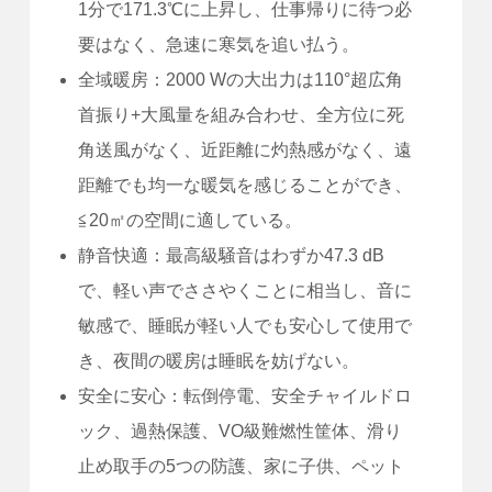
1分で171.3℃に上昇し、仕事帰りに待つ必
要はなく、急速に寒気を追い払う。
全域暖房：2000 Wの大出力は110°超広角
首振り+大風量を組み合わせ、全方位に死
角送風がなく、近距離に灼熱感がなく、遠
距離でも均一な暖気を感じることができ、
≦20㎡の空間に適している。
静音快適：最高級騒音はわずか47.3 dB
で、軽い声でささやくことに相当し、音に
敏感で、睡眠が軽い人でも安心して使用で
き、夜間の暖房は睡眠を妨げない。
安全に安心：転倒停電、安全チャイルドロ
ック、過熱保護、VO級難燃性筐体、滑り
止め取手の5つの防護、家に子供、ペット