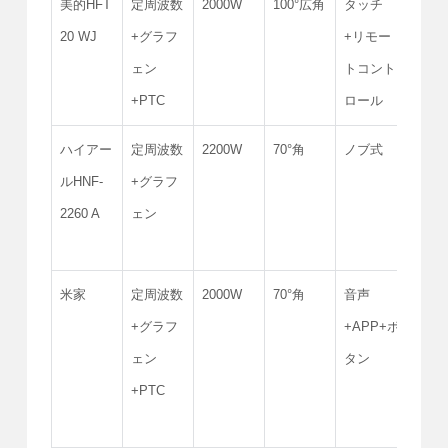
美的HFT
定周波数
2000W
100°広角
タッチ
IPX4
20 WJ
+グラフ
+リモー
ェン
トコント
+PTC
ロール
ハイアー
定周波数
2200W
70°角
ノブ式
サポ
ルHNF-
+グラフ
され
2260 A
ェン
ん
米家
定周波数
2000W
70°角
音声
サポ
+グラフ
+APP+ボ
され
ェン
タン
ん
+PTC