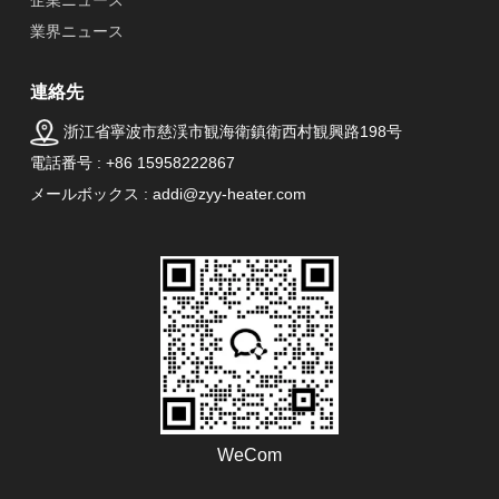
業界ニュース
連絡先
浙江省寧波市慈渓市観海衛鎮衛西村観興路198号
電話番号 : +86 15958222867
メールボックス : addi@zyy-heater.com
WeCom