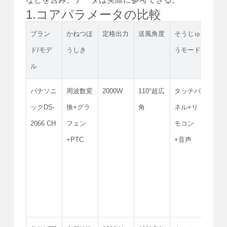
1.コアパラメータの比較
ブラン
かねつほ
定格出力
送風角度
そうじゅ
防水
ド/モデ
うしき
うモード
ル
ル
パナソニ
周波数変
2000W
110°超広
タッチパ
IPX4
ックDS-
換+グラ
角
ネル+リ
2066 CH
フェン
モコン
+PTC
+音声