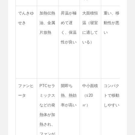
でんきゆ
加熱伝熱
昇温が極
大面積恒
重い、移
非常
せき
油、金属
めて遅
温（寝室
動性が悪
い
片放熱
く、保温
に適して
い
性が良い
いる）
ファンヒ
PTCセラ
開即ち
中小面積
コンパク
一般
ータ
ミックス
熱、熱効
（≦20
トで移動
（い
などの発
率が高い
㎡）
しやすい
んて
熱体が加
熱され、
ファンが