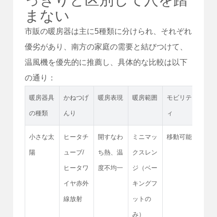
まない
市販の暖房器は主に5種類に分けられ、それぞれ
優劣があり、南方の家庭の需要と結びつけて、
温風機を優先的に推薦し、具体的な比較は以下
の通り：
暖房器具
かねつげ
暖房表現
暖房範囲
モビリテ
電力
の種類
んり
ィ
小さな太
ヒータチ
開すなわ
ミニマッ
移動可能
より
陽
ューブ/
ち熱、温
クスレン
ヒータワ
度不均一
ジ（ベー
イヤ赤外
キングフ
線放射
ットの
み）