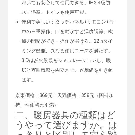
がいても安心して使用できる、IPX 4級防
水、浴室、トイレも使用可能。
便利で美しい：タッチパネル+リモコン+音
声の三重操作、口を動かすと温度調節、機
械の開閉ができ、操作が省ける、12 hタイ
ミング機能、異なる使用ニーズを満たす、
3 Dは炭火景観をシミュレーションし、暖
房と雰囲気感を両立させ、容貌値を引き延
ばす。
京東価格：369元｜天猫価格：359元（国補加
持、性価格比引満）
二、暖房器具の種類はど
うやって選びますか。は
っきりと区別して穴を踏