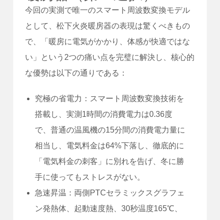
今回の実測で唯一のスマート周波数変換モデル
として、松下火炎暖房器の表現は驚くべきもの
で、「暖房に電気がかかり、体感が快適ではな
い」という2つの痛い点を完璧に解決し、核心的
な優勢は以下の通りである：
究極の省電力：スマート周波数変換技術を
搭載し、実測1時間の消費電力は0.36度
で、普通の温風機の15分間の消費電力量に
相当し、電気料金は64%下落し、徹底的に
「電気料金の刺客」に別れを告げ、冬に勝
手に使ってもストレスがない。
急速昇温：両側PTCセラミックスグラフェ
ン発熱体、起動速度熱、30秒温度165℃、