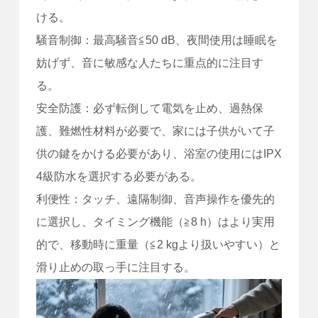
ける。
騒音制御：最高騒音≦50 dB、夜間使用は睡眠を
妨げず、音に敏感な人たちに重点的に注目す
る。
安全防護：必ず転倒して電気を止め、過熱保
護、難燃性材料が必要で、家には子供がいて子
供の鍵をかける必要があり、浴室の使用にはIPX
4級防水を選択する必要がある。
利便性：タッチ、遠隔制御、音声操作を優先的
に選択し、タイミング機能（≧8 h）はより実用
的で、移動時に重量（≦2 kgより扱いやすい）と
滑り止めの取っ手に注目する。