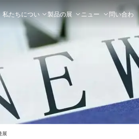
私たちについ
製品の展
ニュー
問い合わ



て
示
ス
せ
発展