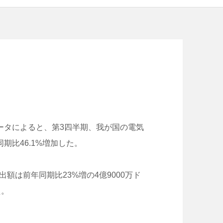
ータによると、第3四半期、我が国の電気
比46.1%増加した。
額は前年同期比23%増の4億9000万ド
た。