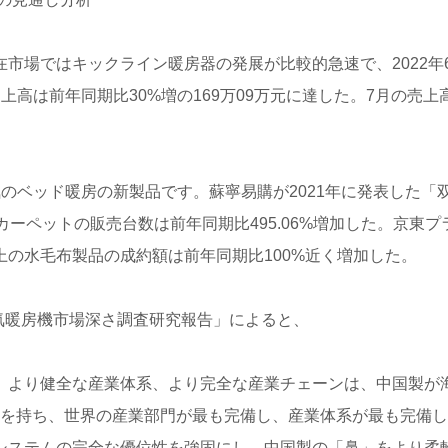
市場ではキックライン暖房器の発展が比較的急速で、2022年
高は前年同期比30%増の169万09万元に達した。7月の売上高は
のベッド暖房の新製品です。蘇寧易購が2021年に発表した「
ーペットの販売台数は前年同期比495.06%増加した。京東プ
の水毛布製品の成約額は前年同期比100%近く増加した。
国電気暖房機市場深さ調査研究報告」によると、
、より健全な産業体系、より完全な産業チェーンは、中国製が
の小類を持ち、世界の産業部門が最も完備し、産業体系が最も完備
システムの完全な優位性を強固にし、中国製の「鼻」をより柔