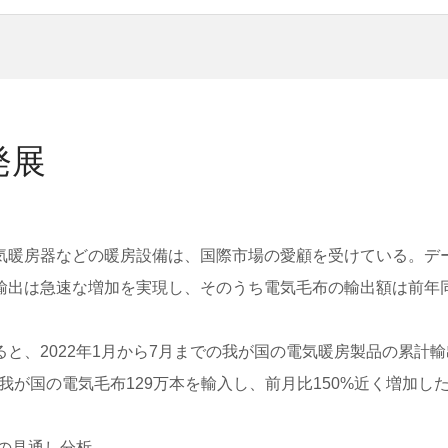
発展
気暖房器などの暖房設備は、国際市場の愛顧を受けている。デ
出は急速な増加を実現し、そのうち電気毛布の輸出額は前年同期
、2022年1月から7月までの我が国の電気暖房製品の累計輸出
が我が国の電気毛布129万本を輸入し、前月比150%近く増加し
場の見通し分析