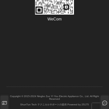
WeCom
Copyright © 2015-2024 Ningbo Zuo YI You Electric Appliance Co., Ltd. All Right
Reserved
ShunTun Tech テクニカルサポートの提供
Powered by 25175