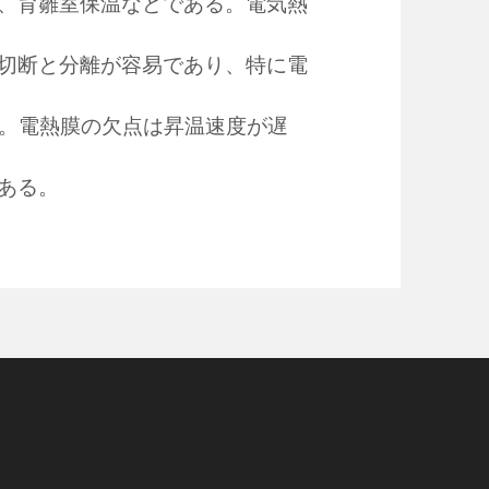
、育雛室保温などである。電気熱
切断と分離が容易であり、特に電
る。電熱膜の欠点は昇温速度が遅
ある。