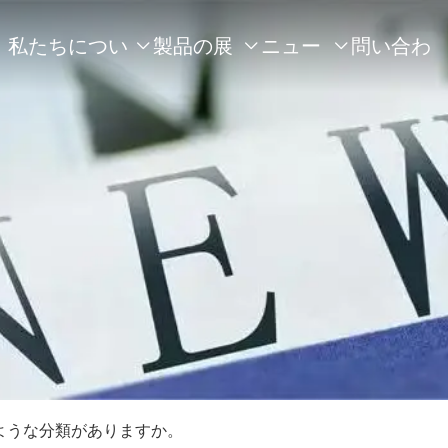
私たちについ
製品の展
ニュー
問い合わ



て
示
ス
せ
ような分類がありますか。