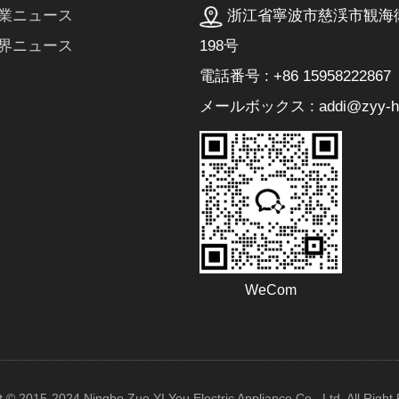
浙江省寧波市慈渓市観海
業ニュース
198号
界ニュース
電話番号 : +86 15958222867
メールボックス : addi@zyy-he
WeCom
t © 2015-2024 Ningbo Zuo YI You Electric Appliance Co., Ltd. All Right