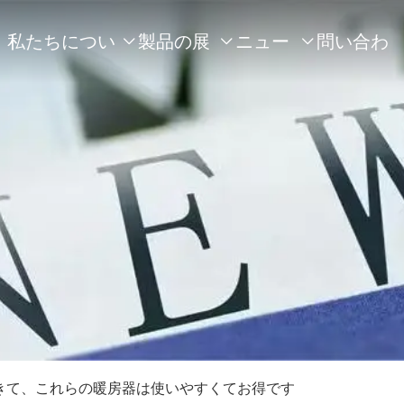
私たちについ
製品の展
ニュー
問い合わ



て
示
ス
せ
きて、これらの暖房器は使いやすくてお得です