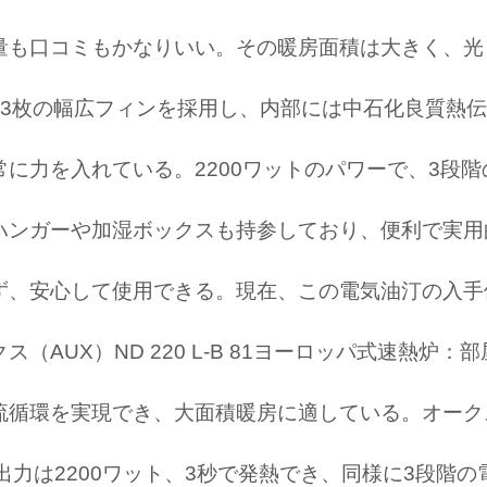
量も口コミもかなりいい。その暖房面積は大きく、光
3枚の幅広フィンを採用し、内部には中石化良質熱伝
に力を入れている。2200ワットのパワーで、3段
ハンガーや加湿ボックスも持参しており、便利で実用
ず、安心して使用できる。現在、この電気油汀の入手価
（AUX）ND 220 L-B 81ヨーロッパ式速熱炉
流循環を実現でき、大面積暖房に適している。オーク
、出力は2200ワット、3秒で発熱でき、同様に3段階