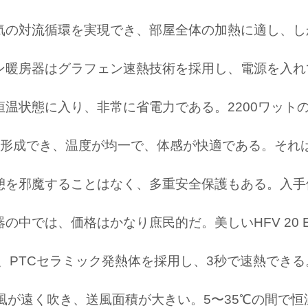
気の対流循環を実現でき、部屋全体の加熱に適し、し
ン暖房器はグラフェン速熱技術を採用し、電源を入れて
温状態に入り、非常に省電力である。2200ワット
を形成でき、温度が均一で、体感が快適である。それ
憩を邪魔することはなく、多重安全保護もある。入手価
の中では、価格はかなり庶民的だ。美しいHFV 20 
で、PTCセラミック発熱体を採用し、3秒で速熱でき
風が遠く吹き、送風面積が大きい。5〜35℃の間で