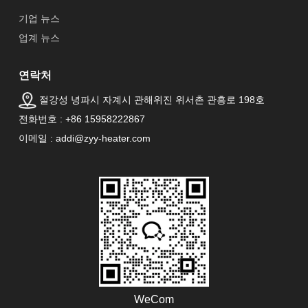
기업 뉴스
업계 뉴스
연락처
절강성 녕파시 자계시 관해위진 위서촌 관흥로 198호
전화번호 : +86 15958222867
이메일 : addi@zyy-heater.com
WeCom