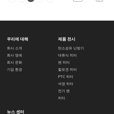
우리에 대해
제품 전시
회사 소개
탄소섬유 난방기
회사 명예
대류식 히터
회사 문화
팬 히터
기업 환경
할로겐 히터
PTC 히터
석영 히터
전기 팬
히터
뉴스 센터