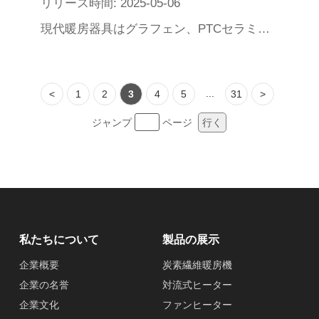
リリース時間: 2025-05-06
現代暖房器具はグラフェン、PTCセラミックスなどの材料と遠赤外放射などの技術によって速熱を実現し、知能温度制御、周波数変換などの省エネ特性に基づいてエネルギー消費を低減するとともに、居浴両用、遠隔制御APP制御、加湿乾燥などの機能を通じて、ユーザーの異なるシーン、異なる使用習慣の下での多様なニーズを満たす。
...
<
1
2
3
4
5
31
>
ジャンプ
ページ
行く
私たちについて
製品の展示
企業概要
炭素繊維暖房機
企業の名誉
対流式ヒーター
企業文化
ファンヒーター