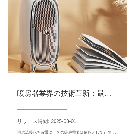
暖房器業界の技術革新：最新のブレークスルーと深遠な影響
リリース時間: 2025-08-01
地
球温暖化を背景に、冬の暖房需要は依然として存在し、暖房器は重要な室内暖房設備として、その技術革新と発展が注目されている。