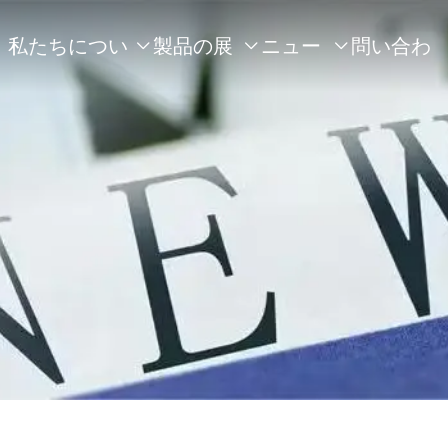
私たちについ
製品の展
ニュー
問い合わ



て
示
ス
せ