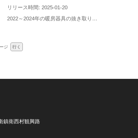
リリース時間: 2025-01-20
2022～2024年の暖房器具の抜き取り検査の状況を深く分析すると、2割以上の製品が不合格となり、パナソニック、オプトなどの有名ブランドもランクインし、不合格項目と潜在的な危害を明らかにした。
ージ
行く
衛鎮衛西村観興路