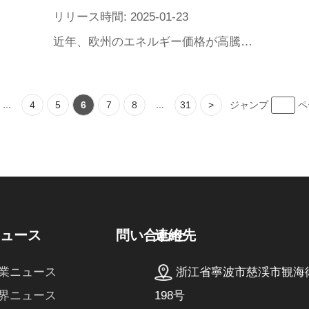
リリース時間: 2025-01-23
近年、欧州のエネルギー価格が高騰しており、消費者は省エネ暖房設備を必要としている。中国の暖房製品は革新的な技術と高価格比によって、急速にヨーロッパ市場で人気を集めている。本文は中国の暖房器がどのように実力でヨーロッパの消費者の愛顧を勝ち取るか、その背後にはどのような発展のチャンスと挑戦があるかを深く分析する。
...
...
4
5
6
7
8
31
>
ジャンプ
ペ
連絡先
ニュース
問い合わせ
浙江省寧波市慈渓市観海
業ニュース
198号
界ニュース