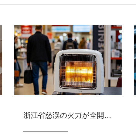
浙江省慈渓の火力が全開、暖房器が欧州市場で「爆発」