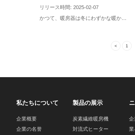
リリース時間: 2025-02-07
かつて、暖房器は冬にわずかな暖かさをもたらした。しかし今は昔とは違って、健康意識が目覚めるにつれて、それは一転して、室内の微環境の保護者になった。本文はあなたを連れて暖房器が加湿、浄化などの機能をどのように融合するかを探索し、高品質な生活を求めるあなたのために、この暖かさと健康に関わる家電の変革を明らかにします。ロシア.
<
1
私たちについて
製品の展示
企業概要
炭素繊維暖房機
企
企業の名誉
対流式ヒーター
業