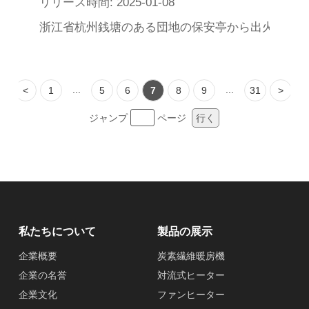
リリース時間: 2025-01-08
浙江省杭州銭塘のある団地の保安亭から出火し、死
...
...
<
1
5
6
7
8
9
31
>
ジャンプ
ページ
行く
私たちについて
製品の展示
企業概要
炭素繊維暖房機
企業の名誉
対流式ヒーター
企業文化
ファンヒーター