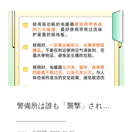
警備所は誰も「襲撃」されておらず、警備員のおじさんは帰ってきた時には「家」がなくなっていた