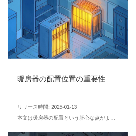
暖房器の配置位置の重要性
リリース時間: 2025-01-13
本文は暖房器の配置という肝心な点がよく無視される問題に焦点を当てた。暖房器を平穏、乾燥場所に置き、可燃性、爆発性、水源及び雑物から遠ざける必要性を詳しく述べ、安全及び放熱効果との緊密なつながりを強調した。