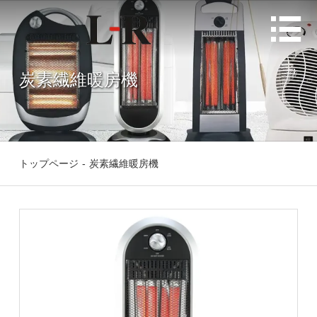

炭素繊維暖房機
トップページ
-
炭素繊維暖房機